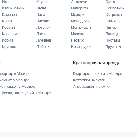
Ивье
Крупки
Ляховичи
Орша
Калинковичи
Лепель
Малорита
Осиповичи
Каменец
Лида
Мозырь
Островец
Клецк
Лиозно
Молодечно
Ошмяны
Кобрин
Логойск
Мстиславль
Пинск
Кореличи
Лоев
Мядель
Полоцк
Корма
Лунинец
Несвиж
Поставы
Круглое
Любань
Новогрудок
Пружаны
а
Краткосрочная аренда
квартир в Мозыре
Квартиры на сутки в Мозыре
комнат в Мозыре
Коттеджи на сутки
коттеджей в Мозыре
Агроусадьбы на сутки
офисов, помещений в Мозыре