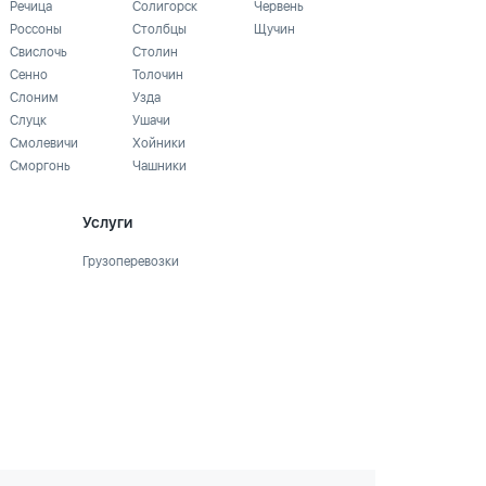
Речица
Солигорск
Червень
Россоны
Столбцы
Щучин
Свислочь
Столин
Сенно
Толочин
Слоним
Узда
Слуцк
Ушачи
Смолевичи
Хойники
Сморгонь
Чашники
Услуги
Грузоперевозки