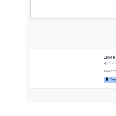
Дом в
100 
Дом в де
Пока