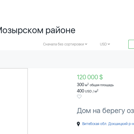
Мозырском районе
Сначала без сортировки
USD
120 000 $
300
2
м
общая площадь
400
2
USD / м
Дом на берегу о
Витебская обл. Докшицкий р-н 