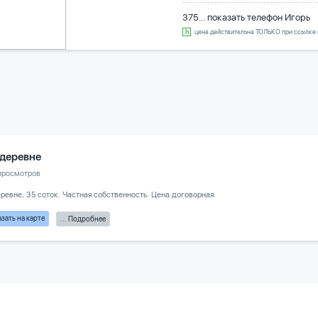
375... показать телефон
Игорь
цена действительна ТОЛЬКО при ссылке н
 деревне
просмотров
ревне, 35 соток. Частная собственность. Цена договорная.
зать на карте
... Подробнее