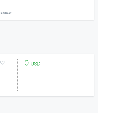
а hata.by
0
USD