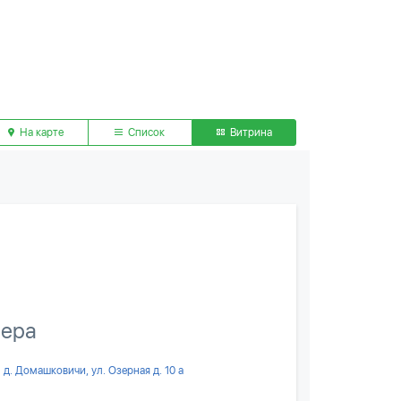
На карте
Список
Витрина
зера
д. Домашковичи, ул. Озерная д. 10 а