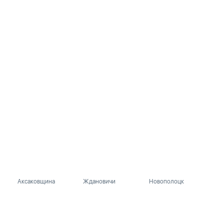
Аксаковщина
Ждановичи
Новополоцк
Барановичи
Жемчужный
Орша
Барань
Житковичи
Осиповичи
Бегомль
Жлобин
Ошмяны
Белоозёрск
Жодино
Петриков