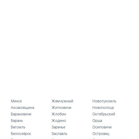
Минск
Жемчужный
Новолукомль
Аксаковщина
Житковичи
Новополоцк
Барановичи
Жлобин
Октябрьский
Барань
Жодино
Орша
Бегомль
Заречье
Осиповичи
Белоозёрск
Заславль
Островец