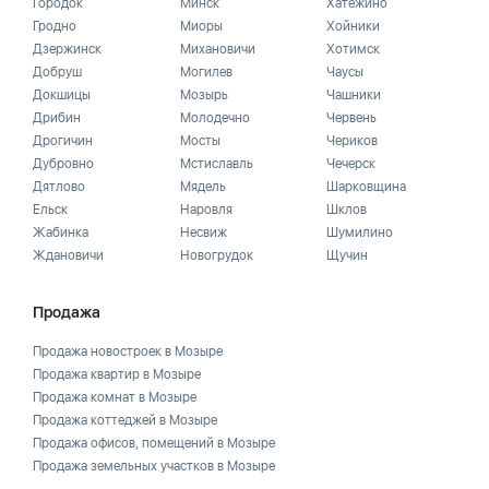
Городок
Минск
Хатежино
Гродно
Миоры
Хойники
Дзержинск
Михановичи
Хотимск
Добруш
Могилев
Чаусы
Докшицы
Мозырь
Чашники
Дрибин
Молодечно
Червень
Дрогичин
Мосты
Чериков
Дубровно
Мстиславль
Чечерск
Дятлово
Мядель
Шарковщина
Ельск
Наровля
Шклов
Жабинка
Несвиж
Шумилино
Ждановичи
Новогрудок
Щучин
Продажа
Продажа новостроек в Мозыре
Продажа квартир в Мозыре
Продажа комнат в Мозыре
Продажа коттеджей в Мозыре
Продажа офисов, помещений в Мозыре
Продажа земельных участков в Мозыре