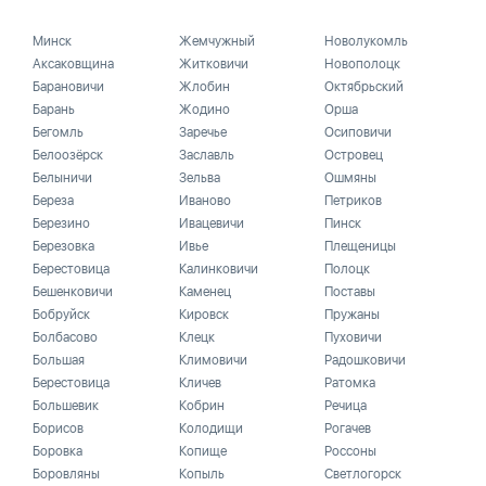
Минск
Жемчужный
Новолукомль
Аксаковщина
Житковичи
Новополоцк
Барановичи
Жлобин
Октябрьский
Барань
Жодино
Орша
Бегомль
Заречье
Осиповичи
Белоозёрск
Заславль
Островец
Белыничи
Зельва
Ошмяны
Береза
Иваново
Петриков
Березино
Ивацевичи
Пинск
Березовка
Ивье
Плещеницы
Берестовица
Калинковичи
Полоцк
Бешенковичи
Каменец
Поставы
Бобруйск
Кировск
Пружаны
Болбасово
Клецк
Пуховичи
Большая
Климовичи
Радошковичи
Берестовица
Кличев
Ратомка
Большевик
Кобрин
Речица
Борисов
Колодищи
Рогачев
Боровка
Копище
Россоны
Боровляны
Копыль
Светлогорск