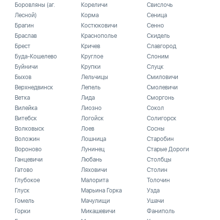
Боровляны (аг.
Кореличи
Свислочь
Лесной)
Корма
Сеница
Брагин
Костюковичи
Сенно
Браслав
Краснополье
Скидель
Брест
Кричев
Славгород
Буда-Кошелево
Круглое
Слоним
Буйничи
Крупки
Слуцк
Быхов
Лельчицы
Смиловичи
Верхнедвинск
Лепель
Смолевичи
Ветка
Лида
Сморгонь
Вилейка
Лиозно
Сокол
Витебск
Логойск
Солигорск
Волковыск
Лоев
Сосны
Воложин
Лошница
Старобин
Вороново
Лунинец
Старые Дороги
Ганцевичи
Любань
Столбцы
Гатово
Ляховичи
Столин
Глубокое
Малорита
Толочин
Глуск
Марьина Горка
Узда
Гомель
Мачулищи
Ушачи
Горки
Микашевичи
Фаниполь