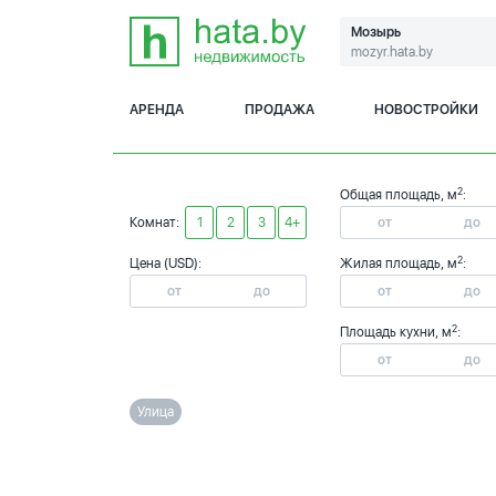
Мозырь
mozyr.hata.by
АРЕНДА
ПРОДАЖА
НОВОСТРОЙКИ
2
Общая площадь, м
:
Комнат:
1
2
3
4+
2
Цена (USD):
Жилая площадь, м
:
2
Площадь кухни, м
:
Улица