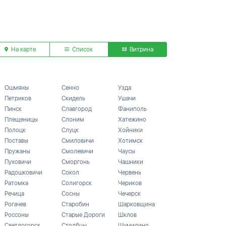
На карте
Список
Витрина
Ошмяны
Сенно
Узда
Петриков
Скидель
Ушачи
Пинск
Славгород
Фаниполь
Плещеницы
Слоним
Хатежино
Полоцк
Слуцк
Хойники
Поставы
Смиловичи
Хотимск
Пружаны
Смолевичи
Чаусы
Пуховичи
Сморгонь
Чашники
Радошковичи
Сокол
Червень
Ратомка
Солигорск
Чериков
Речица
Сосны
Чечерск
Рогачев
Старобин
Шарковщина
Россоны
Старые Дороги
Шклов
Светлогорск
Столбцы
Шумилино