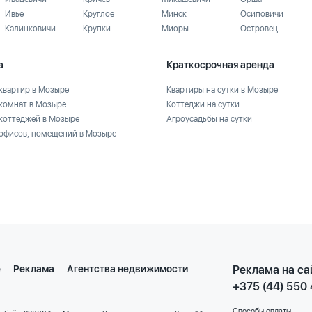
Ивье
Круглое
Минск
Осиповичи
Калинковичи
Крупки
Миоры
Островец
а
Краткосрочная аренда
квартир в Мозыре
Квартиры на сутки в Мозыре
комнат в Мозыре
Коттеджи на сутки
коттеджей в Мозыре
Агроусадьбы на сутки
офисов, помещений в Мозыре
е
Реклама
Агентства недвижимости
Реклама на са
+375 (44) 550
Способы оплаты