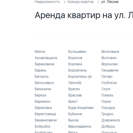
Недвижимость
Аренда квартир
ул. Лесная
Аренда квартир на ул. 
Минск
Большевик
Волковыск
Аксаковщина
Борисов
Воложин
Барановичи
Боровка
Вороново
Барань
Боровляны
Ганцевичи
Бегомль
Боровляны (аг.
Гатово
Белоозёрск
Лесной)
Глубокое
Белыничи
Брагин
Глуск
Береза
Браслав
Гомель
Березино
Брест
Горки
Березовка
Буда-Кошелево
Городок
Берестовица
Буйничи
Гродно
Бешенковичи
Быхов
Дзержинск
Бобруйск
Верхнедвинск
Добруш
Болбасово
Ветка
Докшицы