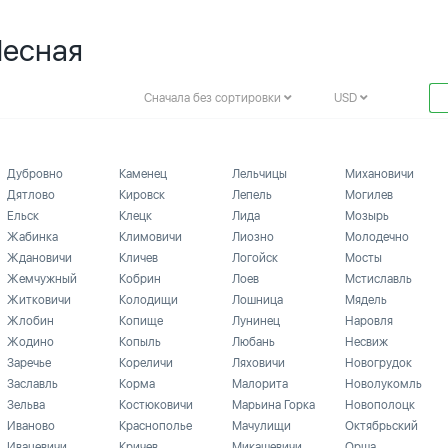
Лесная
Сначала без сортировки
USD
Дубровно
Каменец
Лельчицы
Михановичи
Дятлово
Кировск
Лепель
Могилев
Ельск
Клецк
Лида
Мозырь
Жабинка
Климовичи
Лиозно
Молодечно
Ждановичи
Кличев
Логойск
Мосты
Жемчужный
Кобрин
Лоев
Мстиславль
Житковичи
Колодищи
Лошница
Мядель
Жлобин
Копище
Лунинец
Наровля
Жодино
Копыль
Любань
Несвиж
Заречье
Кореличи
Ляховичи
Новогрудок
Заславль
Корма
Малорита
Новолукомль
Зельва
Костюковичи
Марьина Горка
Новополоцк
Иваново
Краснополье
Мачулищи
Октябрьский
Ивацевичи
Кричев
Микашевичи
Орша