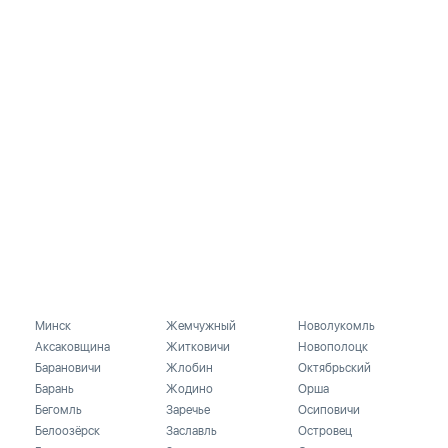
Минск
Жемчужный
Новолукомль
Аксаковщина
Житковичи
Новополоцк
Барановичи
Жлобин
Октябрьский
Барань
Жодино
Орша
Бегомль
Заречье
Осиповичи
Белоозёрск
Заславль
Островец