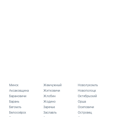
Минск
Жемчужный
Новолукомль
Аксаковщина
Житковичи
Новополоцк
Барановичи
Жлобин
Октябрьский
Барань
Жодино
Орша
Бегомль
Заречье
Осиповичи
Белоозёрск
Заславль
Островец