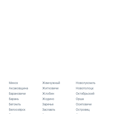
Минск
Жемчужный
Новолукомль
Аксаковщина
Житковичи
Новополоцк
Барановичи
Жлобин
Октябрьский
Барань
Жодино
Орша
Бегомль
Заречье
Осиповичи
Белоозёрск
Заславль
Островец