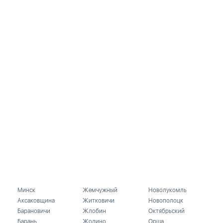
Минск
Жемчужный
Новолукомль
Аксаковщина
Житковичи
Новополоцк
Барановичи
Жлобин
Октябрьский
Барань
Жодино
Орша