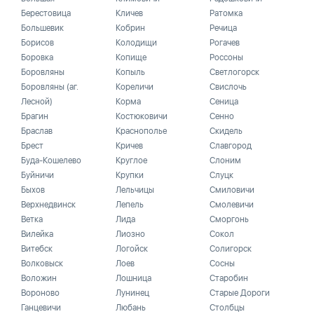
Берестовица
Кличев
Ратомка
Большевик
Кобрин
Речица
Борисов
Колодищи
Рогачев
Боровка
Копище
Россоны
Боровляны
Копыль
Светлогорск
Боровляны (аг.
Кореличи
Свислочь
Лесной)
Корма
Сеница
Брагин
Костюковичи
Сенно
Браслав
Краснополье
Скидель
Брест
Кричев
Славгород
Буда-Кошелево
Круглое
Слоним
Буйничи
Крупки
Слуцк
Быхов
Лельчицы
Смиловичи
Верхнедвинск
Лепель
Смолевичи
Ветка
Лида
Сморгонь
Вилейка
Лиозно
Сокол
Витебск
Логойск
Солигорск
Волковыск
Лоев
Сосны
Воложин
Лошница
Старобин
Вороново
Лунинец
Старые Дороги
Ганцевичи
Любань
Столбцы