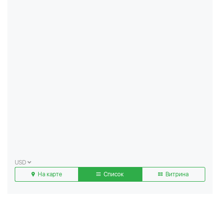
USD
На карте
Список
Витрина