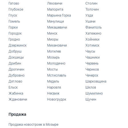
Гатово
Ляховичи
Столин
Глубокое
Малорита
Толочин
Глуск
Марьина Горка
Узда
Гомель
Мачулищи
Ушачи
Горки
Микашевичи
Фаниполь
Городок
Минск
Хатежино
Гродно
Миоры
Хойники
Дзержинск
Михановичи
Хотимск
Добруш
Могилев
Чаусы
Докшицы
Мозырь
Чашники
Дрибин
Молодечно
Червень
Дрогичин
Мосты
Чериков
Дубровно
Мстиславль
Чечерск
Дятлово
Мядель
Шарковщина
Ельск
Наровля
Шклов
Жабинка
Несвиж
Шумилино
Ждановичи
Новогрудок
Щучин
Продажа
Продажа новостроек в Мозыре