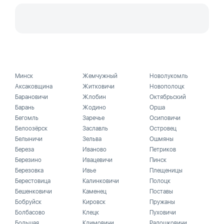
Минск
Жемчужный
Новолукомль
Аксаковщина
Житковичи
Новополоцк
Барановичи
Жлобин
Октябрьский
Барань
Жодино
Орша
Бегомль
Заречье
Осиповичи
Белоозёрск
Заславль
Островец
Белыничи
Зельва
Ошмяны
Береза
Иваново
Петриков
Березино
Ивацевичи
Пинск
Березовка
Ивье
Плещеницы
Берестовица
Калинковичи
Полоцк
Бешенковичи
Каменец
Поставы
Бобруйск
Кировск
Пружаны
Болбасово
Клецк
Пуховичи
Большая
Климовичи
Радошковичи