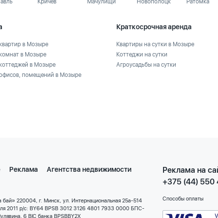
лавль
Кричев
Мачулищи
Новополоцк
Ратомка
а
Краткосрочная аренда
квартир в Мозыре
Квартиры на сутки в Мозыре
комнат в Мозыре
Коттеджи на сутки
коттеджей в Мозыре
Агроусадьбы на сутки
офисов, помещений в Мозыре
е
Реклама
Агентства недвижимости
Реклама на са
+375 (44) 550
Способы оплаты
 бай» 220004, г. Минск, ул. Интернациональная 25а-514
еля 2011 р/с: BY64 BPSB 3012 3126 4801 7933 0000 БПС-
улявина, 6 BIC банка BPSBBY2X