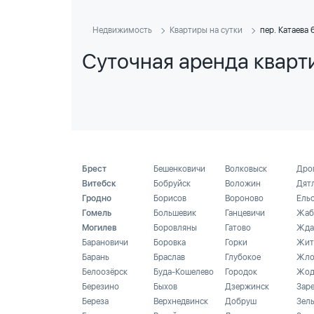
Недвижимость
Квартиры на сутки
пер. Катаева 
Суточная аренда кварти
Брест
Бешенковичи
Волковыск
Дро
Витебск
Бобруйск
Воложин
Дят
Гродно
Борисов
Вороново
Ель
Гомель
Большевик
Ганцевичи
Жаб
Могилев
Боровляны
Гатово
Жда
Барановичи
Боровка
Горки
Жит
Барань
Браслав
Глубокое
Жло
Белоозёрск
Буда-Кошелево
Городок
Жод
Березино
Быхов
Дзержинск
Зар
Береза
Верхнедвинск
Добруш
Зел