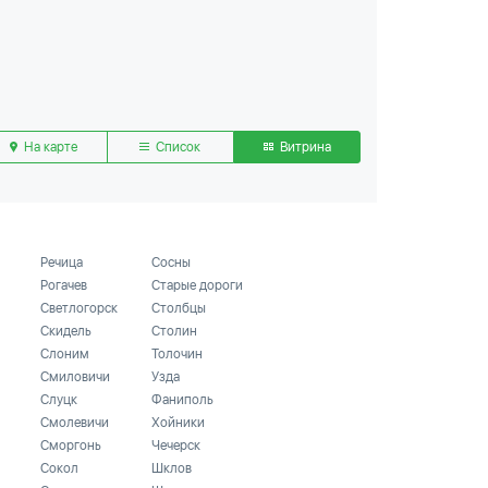
На карте
Список
Витрина
Речица
Сосны
Рогачев
Старые дороги
Светлогорск
Столбцы
Скидель
Столин
Слоним
Толочин
Смиловичи
Узда
Слуцк
Фаниполь
Смолевичи
Хойники
Сморгонь
Чечерск
Сокол
Шклов