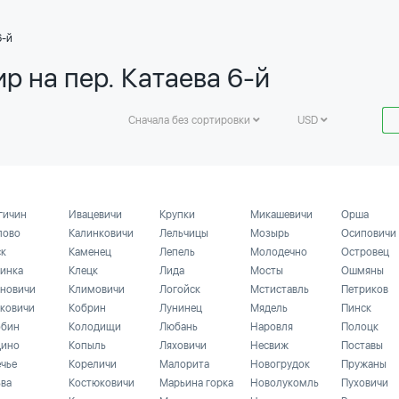
6-й
р на пер. Катаева 6-й
Сначала без сортировки
USD
гичин
Ивацевичи
Крупки
Микашевичи
Орша
лово
Калинковичи
Лельчицы
Мозырь
Осиповичи
ск
Каменец
Лепель
Молодечно
Островец
инка
Клецк
Лида
Мосты
Ошмяны
новичи
Климовичи
Логойск
Мстиставль
Петриков
ковичи
Кобрин
Лунинец
Мядель
Пинск
бин
Колодищи
Любань
Наровля
Полоцк
ино
Копыль
Ляховичи
Несвиж
Поставы
ечье
Кореличи
Малорита
Новогрудок
Пружаны
ьва
Костюковичи
Марьина горка
Новолукомль
Пуховичи