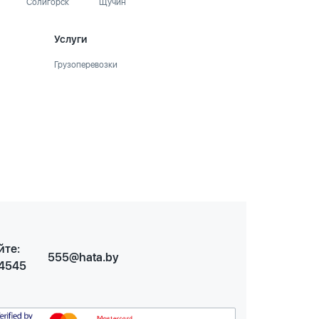
Солигорск
Щучин
Услуги
Грузоперевозки
йте:
555@hata.by
 4545