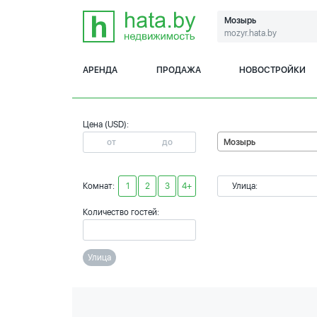
Мозырь
mozyr.hata.by
АРЕНДА
ПРОДАЖА
НОВОСТРОЙКИ
Цена (USD):
Мозырь
Комнат:
1
2
3
4+
Улица:
Количество гостей:
Улица