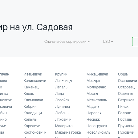
р на ул. Садовая
Сначала без сортировки
USD
гичин
Ивацевичи
Крупки
Микашевичи
Орша
лово
Калинковичи
Лельчицы
Мозырь
Осиповичи
ск
Каменец
Лепель
Молодечно
Островец
инка
Клецк
Лида
Мосты
Ошмяны
новичи
Климовичи
Логойск
Мстиставль
Петриков
ковичи
Кобрин
Лунинец
Мядель
Пинск
бин
Колодищи
Любань
Наровля
Полоцк
ино
Копыль
Ляховичи
Несвиж
Поставы
ечье
Кореличи
Малорита
Новогрудок
Пружаны
ьва
Костюковичи
Марьина горка
Новолукомль
Пуховичи