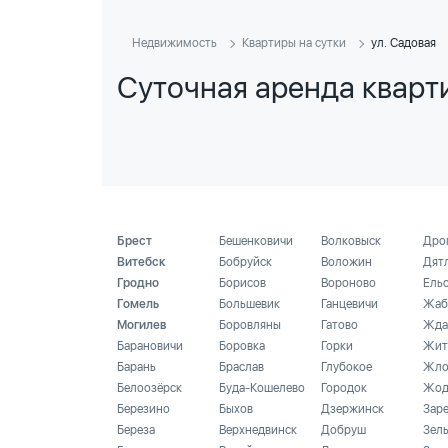
Недвижимость
Квартиры на сутки
ул. Садовая
Суточная аренда кварти
Брест
Бешенковичи
Волковыск
Дро
Витебск
Бобруйск
Воложин
Дят
Гродно
Борисов
Вороново
Ель
Гомель
Большевик
Ганцевичи
Жаб
Могилев
Боровляны
Гатово
Жда
Барановичи
Боровка
Горки
Жит
Барань
Браслав
Глубокое
Жло
Белоозёрск
Буда-Кошелево
Городок
Жод
Березино
Быхов
Дзержинск
Зар
Береза
Верхнедвинск
Добруш
Зел