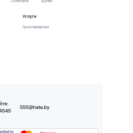
Солигорск
Щучин
Услуги
Грузоперевозки
йте:
555@hata.by
 4545