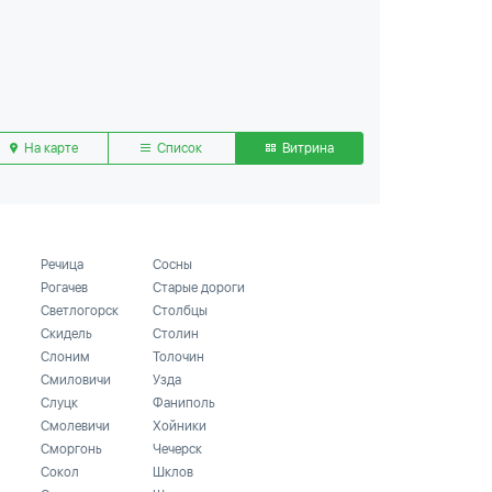
На карте
Список
Витрина
Речица
Сосны
Рогачев
Старые дороги
Светлогорск
Столбцы
Скидель
Столин
Слоним
Толочин
Смиловичи
Узда
Слуцк
Фаниполь
Смолевичи
Хойники
Сморгонь
Чечерск
Сокол
Шклов