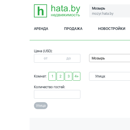
Мозырь
mozyr.hata.by
АРЕНДА
ПРОДАЖА
НОВОСТРОЙКИ
Цена (USD):
Мозырь
Комнат:
1
2
3
4+
Улица:
Количество гостей:
Улица