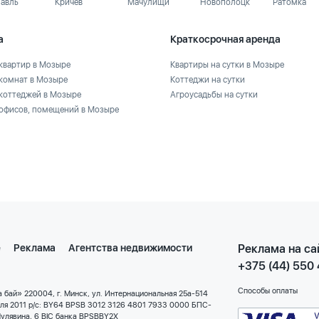
лавль
Кричев
Мачулищи
Новополоцк
Ратомка
а
Краткосрочная аренда
квартир в Мозыре
Квартиры на сутки в Мозыре
комнат в Мозыре
Коттеджи на сутки
коттеджей в Мозыре
Агроусадьбы на сутки
офисов, помещений в Мозыре
е
Реклама
Агентства недвижимости
Реклама на са
+375 (44) 550
Способы оплаты
 бай» 220004, г. Минск, ул. Интернациональная 25а-514
еля 2011 р/с: BY64 BPSB 3012 3126 4801 7933 0000 БПС-
улявина, 6 BIC банка BPSBBY2X