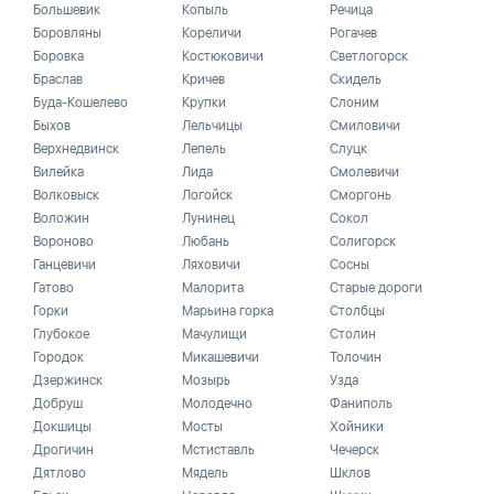
Большевик
Копыль
Речица
Боровляны
Кореличи
Рогачев
Боровка
Костюковичи
Светлогорск
Браслав
Кричев
Скидель
Буда-Кошелево
Крупки
Слоним
Быхов
Лельчицы
Смиловичи
Верхнедвинск
Лепель
Слуцк
Вилейка
Лида
Смолевичи
Волковыск
Логойск
Сморгонь
Воложин
Лунинец
Сокол
Вороново
Любань
Солигорск
Ганцевичи
Ляховичи
Сосны
Гатово
Малорита
Старые дороги
Горки
Марьина горка
Столбцы
Глубокое
Мачулищи
Столин
Городок
Микашевичи
Толочин
Дзержинск
Мозырь
Узда
Добруш
Молодечно
Фаниполь
Докшицы
Мосты
Хойники
Дрогичин
Мстиставль
Чечерск
Дятлово
Мядель
Шклов