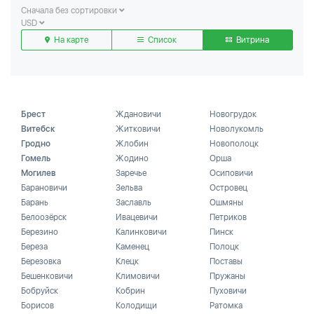
Сначала без сортировки
USD
На карте
Список
Витрина
Брест
Ждановичи
Новогрудок
Витебск
Житковичи
Новолукомль
Гродно
Жлобин
Новополоцк
Гомель
Жодино
Орша
Могилев
Заречье
Осиповичи
Барановичи
Зельва
Островец
Барань
Заславль
Ошмяны
Белоозёрск
Ивацевичи
Петриков
Березино
Калинковичи
Пинск
Береза
Каменец
Полоцк
Березовка
Клецк
Поставы
Бешенковичи
Климовичи
Пружаны
Бобруйск
Кобрин
Пуховичи
Борисов
Колодищи
Ратомка