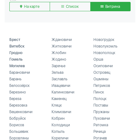
На карте
Список
Витрина
Брест
Ждановичи
Новогрудок
Витебск
Житковичи
Новолукомль
Гродно
Жлобин
Новополоцк
Гомель
Жодино
Орша
Могилев
Заречье
Осиповичи
Барановичи
Зельва
Островец
Барань
Заславль
Ошмяны
Белоозёрск
Ивацевичи
Петриков
Березино
Калинковичи
Пинск
Береза
Каменец
Полоцк
Березовка
Клецк
Поставы
Бешенковичи
Климовичи
Пружаны
Бобруйск
Кобрин
Пуховичи
Борисов
Колодищи
Ратомка
Большевик
Копыль
Речица
Боровляны
Кореличи
Рогачев