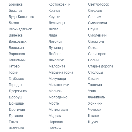
Боровка
Костюковичи
Светлогорск
Браслав
Кричев
Скидель
Буда-Кошелево
Крупки
Слоним
Быхов
Лельчицы
Смиловичи
Верхнедвинск
Лепель
Слуцк
Вилейка
Лида
Смолевичи
Волковыск
Логойск
Сморгонь
Воложин
Лунинец
Сокол
Вороново
Любань
Солигорск
Ганцевичи
Ляховичи
Сосны
Гатово
Малорита
Старые дороги
Горки
Марьина горка
Столбцы
Глубокое
Мачулищи
Столин
Городок
Микашевичи
Толочин
Дзержинск
Мозырь
Узда
Добруш
Молодечно
Фаниполь
Докшицы
Мосты
Хойники
Дрогичин
Мстиставль
Чечерск
Дятлово
Мядель
Шклов
Ельск
Наровля
Щучин
Жабинка
Несвиж