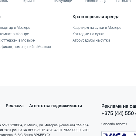
лавль
Кричев
Мачулищи
Новополоцк
Ратомка
а
Краткосрочная аренда
квартир в Мозыре
Квартиры на сутки в Мозыре
комнат в Мозыре
Коттеджи на сутки
коттеджей в Мозыре
Агроусадьбы на сутки
офисов, помещений в Мозыре
е
Реклама
Агентства недвижимости
Реклама на са
+375 (44) 550
Способы оплаты
 бай» 220004, г. Минск, ул. Интернациональная 25а-514
еля 2011 р/с: BY64 BPSB 3012 3126 4801 7933 0000 БПС-
улявина, 6 BIC банка BPSBBY2X