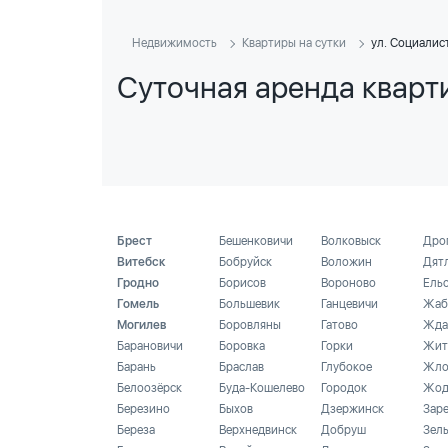
Недвижимость
Квартиры на сутки
ул. Социалис
Суточная аренда кварт
Брест
Бешенковичи
Волковыск
Дро
Витебск
Бобруйск
Воложин
Дят
Гродно
Борисов
Вороново
Ель
Гомель
Большевик
Ганцевичи
Жаб
Могилев
Боровляны
Гатово
Жда
Барановичи
Боровка
Горки
Жит
Барань
Браслав
Глубокое
Жло
Белоозёрск
Буда-Кошелево
Городок
Жод
Березино
Быхов
Дзержинск
Зар
Береза
Верхнедвинск
Добруш
Зел