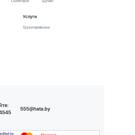
Солигорск
Щучин
Услуги
Грузоперевозки
йте:
555@hata.by
 4545