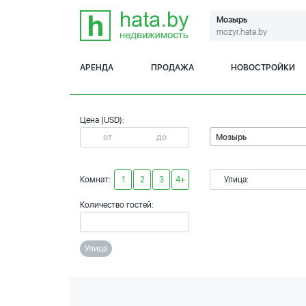
Мозырь
mozyr.hata.by
АРЕНДА
ПРОДАЖА
НОВОСТРОЙКИ
Цена (USD):
Мозырь
Комнат:
1
2
3
4+
Улица:
Количество гостей:
Улица