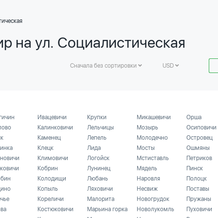
тическая
ир на ул. Социалистическая
Сначала без сортировки
USD
гичин
Ивацевичи
Крупки
Микашевичи
Орша
лово
Калинковичи
Лельчицы
Мозырь
Осиповичи
ск
Каменец
Лепель
Молодечно
Островец
инка
Клецк
Лида
Мосты
Ошмяны
новичи
Климовичи
Логойск
Мстиставль
Петриков
ковичи
Кобрин
Лунинец
Мядель
Пинск
бин
Колодищи
Любань
Наровля
Полоцк
ино
Копыль
Ляховичи
Несвиж
Поставы
ечье
Кореличи
Малорита
Новогрудок
Пружаны
ьва
Костюковичи
Марьина горка
Новолукомль
Пуховичи