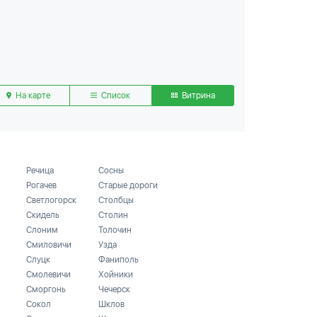
На карте
Список
Витрина
Речица
Сосны
Рогачев
Старые дороги
Светлогорск
Столбцы
Скидель
Столин
Слоним
Толочин
Смиловичи
Узда
Слуцк
Фаниполь
Смолевичи
Хойники
Сморгонь
Чечерск
Сокол
Шклов