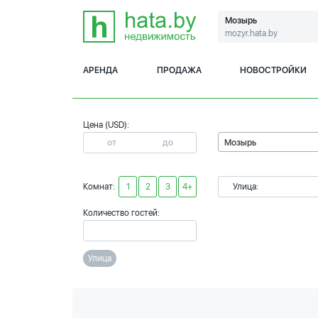
Мозырь
mozyr.hata.by
АРЕНДА
ПРОДАЖА
НОВОСТРОЙКИ
Цена (USD):
Мозырь
Комнат:
1
2
3
4+
Улица:
Количество гостей:
Улица