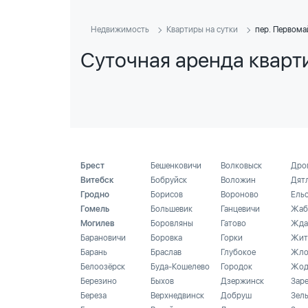
Недвижимость
Квартиры на сутки
пер. Первома
Суточная аренда кварт
Брест
Бешенковичи
Волковыск
Дро
Витебск
Бобруйск
Воложин
Дят
Гродно
Борисов
Вороново
Ель
Гомель
Большевик
Ганцевичи
Жаб
Могилев
Боровляны
Гатово
Жда
Барановичи
Боровка
Горки
Жит
Барань
Браслав
Глубокое
Жло
Белоозёрск
Буда-Кошелево
Городок
Жод
Березино
Быхов
Дзержинск
Зар
Береза
Верхнедвинск
Добруш
Зел