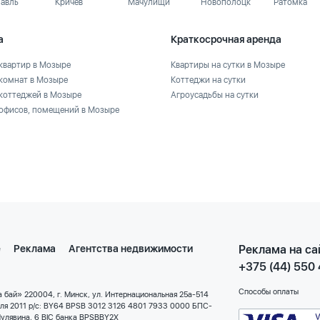
лавль
Кричев
Мачулищи
Новополоцк
Ратомка
а
Краткосрочная аренда
квартир в Мозыре
Квартиры на сутки в Мозыре
комнат в Мозыре
Коттеджи на сутки
коттеджей в Мозыре
Агроусадьбы на сутки
офисов, помещений в Мозыре
е
Реклама
Агентства недвижимости
Реклама на са
+375 (44) 550
Способы оплаты
 бай» 220004, г. Минск, ул. Интернациональная 25а-514
еля 2011 р/с: BY64 BPSB 3012 3126 4801 7933 0000 БПС-
улявина, 6 BIC банка BPSBBY2X