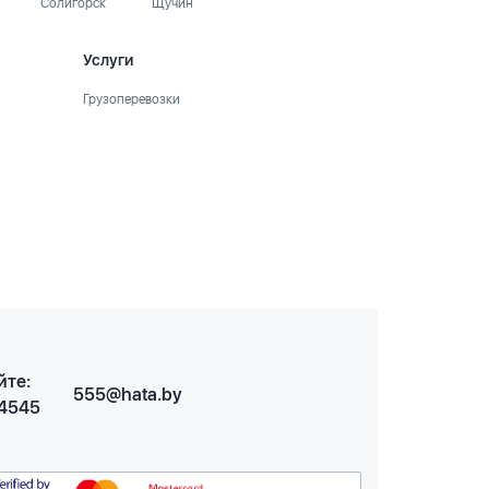
Солигорск
Щучин
Услуги
Грузоперевозки
йте:
555@hata.by
 4545