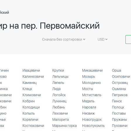
йский
ир на пер. Первомайский
Сначала без сортировки
USD
гичин
Ивацевичи
Крупки
Микашевичи
Орша
лово
Калинковичи
Лельчицы
Мозырь
Осиповичи
ск
Каменец
Лепель
Молодечно
Островец
инка
Клецк
Лида
Мосты
Ошмяны
новичи
Климовичи
Логойск
Мстиставль
Петриков
ковичи
Кобрин
Лунинец
Мядель
Пинск
бин
Колодищи
Любань
Наровля
Полоцк
ино
Копыль
Ляховичи
Несвиж
Поставы
ечье
Кореличи
Малорита
Новогрудок
Пружаны
ьва
Костюковичи
Марьина горка
Новолукомль
Пуховичи