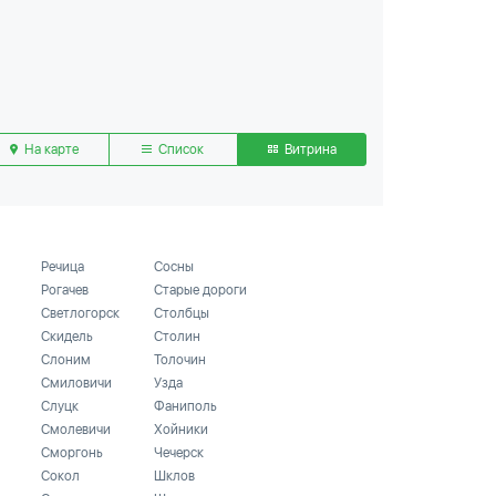
На карте
Список
Витрина
Речица
Сосны
Рогачев
Старые дороги
Светлогорск
Столбцы
Скидель
Столин
Слоним
Толочин
Смиловичи
Узда
Слуцк
Фаниполь
Смолевичи
Хойники
Сморгонь
Чечерск
Сокол
Шклов