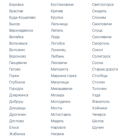
Боровка
Костюковичи
Светлогорск
Браслав
Кричев
Скидель
Буда-Кошелево
Крупки
Слоним
Быхов
Лельчицы
Смиловичи
Верхнедвинск
Лепель
Слуцк
Вилейка
Лида
Смолевичи
Волковыск
Логойск
Сморгонь
Воложин
Лунинец
Сокол
Вороново
Любань
Солигорск
Ганцевичи
Ляховичи
Сосны
Гатово
Малорита
Старые дороги
Горки
Марьина горка
Столбцы
Глубокое
Мачулищи
Столин
Городок
Микашевичи
Толочин
Дзержинск
Мозырь
Узда
Добруш
Молодечно
Фаниполь
Докшицы
Мосты
Хойники
Дрогичин
Мстиставль
Чечерск
Дятлово
Мядель
Шклов
Ельск
Наровля
Щучин
Жабинка
Несвиж