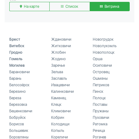
На карте
Список
Витрина
Брест
Ждановичи
Новогрудок
Витебск
Житковичи
Новолукомль
Гродно
Жлобин
Новополоцк
Гомель
Жодино
Орша
Могилев
Заречье
Осиповичи
Барановичи
Зельва
Островец
Барань
Заславль
Ошмяны
Белоозёрск
Ивацевичи
Петриков
Березино
Калинковичи
Пинск
Береза
Каменец
Полоцк
Березовка
Клецк
Поставы
Бешенковичи
Климовичи
Пружаны
Бобруйск
Кобрин
Пуховичи
Борисов
Колодищи
Ратомка
Большевик
Копыль
Речица
Боровляны
Кореличи
Рогачев