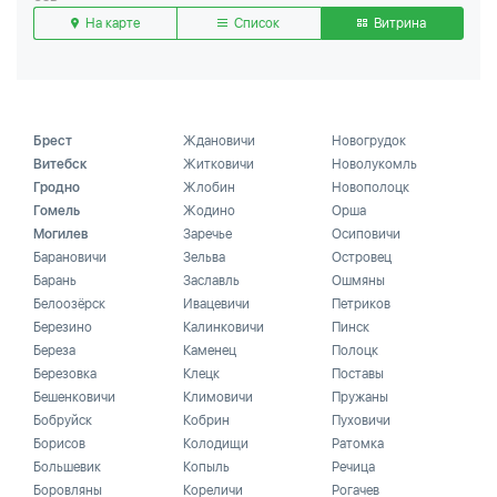
На карте
Список
Витрина
Брест
Ждановичи
Новогрудок
Витебск
Житковичи
Новолукомль
Гродно
Жлобин
Новополоцк
Гомель
Жодино
Орша
Могилев
Заречье
Осиповичи
Барановичи
Зельва
Островец
Барань
Заславль
Ошмяны
Белоозёрск
Ивацевичи
Петриков
Березино
Калинковичи
Пинск
Береза
Каменец
Полоцк
Березовка
Клецк
Поставы
Бешенковичи
Климовичи
Пружаны
Бобруйск
Кобрин
Пуховичи
Борисов
Колодищи
Ратомка
Большевик
Копыль
Речица
Боровляны
Кореличи
Рогачев