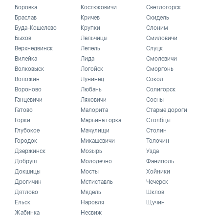
Боровка
Костюковичи
Светлогорск
Браслав
Кричев
Скидель
Буда-Кошелево
Крупки
Слоним
Быхов
Лельчицы
Смиловичи
Верхнедвинск
Лепель
Слуцк
Вилейка
Лида
Смолевичи
Волковыск
Логойск
Сморгонь
Воложин
Лунинец
Сокол
Вороново
Любань
Солигорск
Ганцевичи
Ляховичи
Сосны
Гатово
Малорита
Старые дороги
Горки
Марьина горка
Столбцы
Глубокое
Мачулищи
Столин
Городок
Микашевичи
Толочин
Дзержинск
Мозырь
Узда
Добруш
Молодечно
Фаниполь
Докшицы
Мосты
Хойники
Дрогичин
Мстиставль
Чечерск
Дятлово
Мядель
Шклов
Ельск
Наровля
Щучин
Жабинка
Несвиж