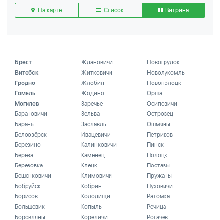
На карте
Список
Витрина
Брест
Ждановичи
Новогрудок
Витебск
Житковичи
Новолукомль
Гродно
Жлобин
Новополоцк
Гомель
Жодино
Орша
Могилев
Заречье
Осиповичи
Барановичи
Зельва
Островец
Барань
Заславль
Ошмяны
Белоозёрск
Ивацевичи
Петриков
Березино
Калинковичи
Пинск
Береза
Каменец
Полоцк
Березовка
Клецк
Поставы
Бешенковичи
Климовичи
Пружаны
Бобруйск
Кобрин
Пуховичи
Борисов
Колодищи
Ратомка
Большевик
Копыль
Речица
Боровляны
Кореличи
Рогачев