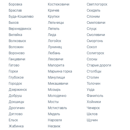
Боровка
Костюковичи
Светлогорск
Браслав
Кричев
Скидель
Буда-Кошелево
Крупки
Слоним
Быхов
Лельчицы
Смиловичи
Верхнедвинск
Лепель
Слуцк
Вилейка
Лида
Смолевичи
Волковыск
Логойск
Сморгонь
Воложин
Лунинец
Сокол
Вороново
Любань
Солигорск
Ганцевичи
Ляховичи
Сосны
Гатово
Малорита
Старые дороги
Горки
Марьина горка
Столбцы
Глубокое
Мачулищи
Столин
Городок
Микашевичи
Толочин
Дзержинск
Мозырь
Узда
Добруш
Молодечно
Фаниполь
Докшицы
Мосты
Хойники
Дрогичин
Мстиставль
Чечерск
Дятлово
Мядель
Шклов
Ельск
Наровля
Щучин
Жабинка
Несвиж