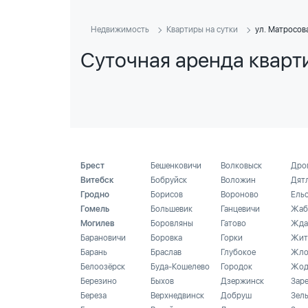
Недвижимость
Квартиры на сутки
ул. Матросов
Суточная аренда кварт
Брест
Бешенковичи
Волковыск
Дро
Витебск
Бобруйск
Воложин
Дят
Гродно
Борисов
Вороново
Ель
Гомель
Большевик
Ганцевичи
Жаб
Могилев
Боровляны
Гатово
Жда
Барановичи
Боровка
Горки
Жит
Барань
Браслав
Глубокое
Жло
Белоозёрск
Буда-Кошелево
Городок
Жод
Березино
Быхов
Дзержинск
Зар
Береза
Верхнедвинск
Добруш
Зел