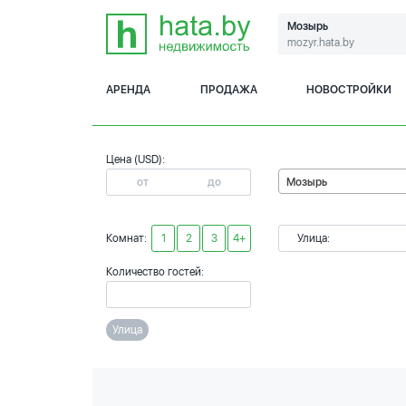
Мозырь
mozyr.hata.by
АРЕНДА
ПРОДАЖА
НОВОСТРОЙКИ
Цена (USD):
Мозырь
Комнат:
1
2
3
4+
Улица:
Количество гостей:
Улица