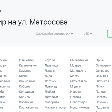
а
ир на ул. Матросова
Сначала без сортировки
USD
гичин
Ивацевичи
Крупки
Микашевичи
Орша
лово
Калинковичи
Лельчицы
Мозырь
Осиповичи
ск
Каменец
Лепель
Молодечно
Островец
инка
Клецк
Лида
Мосты
Ошмяны
новичи
Климовичи
Логойск
Мстиставль
Петриков
ковичи
Кобрин
Лунинец
Мядель
Пинск
бин
Колодищи
Любань
Наровля
Полоцк
ино
Копыль
Ляховичи
Несвиж
Поставы
ечье
Кореличи
Малорита
Новогрудок
Пружаны
ьва
Костюковичи
Марьина горка
Новолукомль
Пуховичи