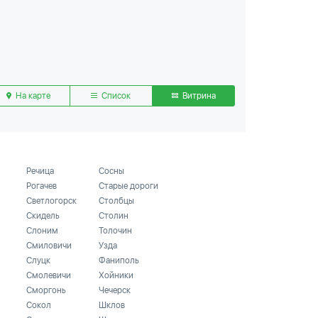
На карте
Список
Витрина
Речица
Сосны
Рогачев
Старые дороги
Светлогорск
Столбцы
Скидель
Столин
Слоним
Толочин
Смиловичи
Узда
Слуцк
Фаниполь
Смолевичи
Хойники
Сморгонь
Чечерск
Сокол
Шклов