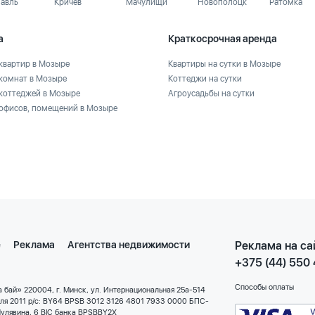
лавль
Кричев
Мачулищи
Новополоцк
Ратомка
а
Краткосрочная аренда
квартир в Мозыре
Квартиры на сутки в Мозыре
комнат в Мозыре
Коттеджи на сутки
коттеджей в Мозыре
Агроусадьбы на сутки
офисов, помещений в Мозыре
е
Реклама
Агентства недвижимости
Реклама на са
+375 (44) 550
Способы оплаты
 бай» 220004, г. Минск, ул. Интернациональная 25а-514
еля 2011 р/с: BY64 BPSB 3012 3126 4801 7933 0000 БПС-
улявина, 6 BIC банка BPSBBY2X