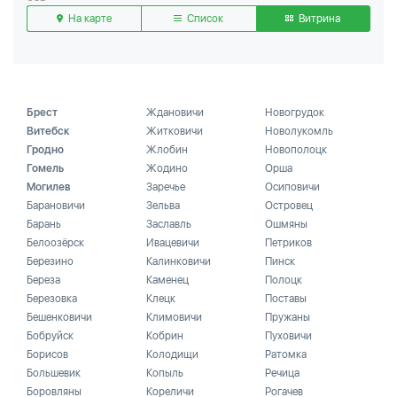
На карте
Список
Витрина
Брест
Ждановичи
Новогрудок
Витебск
Житковичи
Новолукомль
Гродно
Жлобин
Новополоцк
Гомель
Жодино
Орша
Могилев
Заречье
Осиповичи
Барановичи
Зельва
Островец
Барань
Заславль
Ошмяны
Белоозёрск
Ивацевичи
Петриков
Березино
Калинковичи
Пинск
Береза
Каменец
Полоцк
Березовка
Клецк
Поставы
Бешенковичи
Климовичи
Пружаны
Бобруйск
Кобрин
Пуховичи
Борисов
Колодищи
Ратомка
Большевик
Копыль
Речица
Боровляны
Кореличи
Рогачев