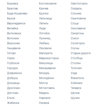
Боровка
Костюковичи
Светлогорск
Браслав
Кричев
Скидель
Буда-Кошелево
Крупки
Слоним
Быхов
Лельчицы
Смиловичи
Верхнедвинск
Лепель
Слуцк
Вилейка
Лида
Смолевичи
Волковыск
Логойск
Сморгонь
Воложин
Лунинец
Сокол
Вороново
Любань
Солигорск
Ганцевичи
Ляховичи
Сосны
Гатово
Малорита
Старые дороги
Горки
Марьина горка
Столбцы
Глубокое
Мачулищи
Столин
Городок
Микашевичи
Толочин
Дзержинск
Мозырь
Узда
Добруш
Молодечно
Фаниполь
Докшицы
Мосты
Хойники
Дрогичин
Мстиставль
Чечерск
Дятлово
Мядель
Шклов
Ельск
Наровля
Щучин
Жабинка
Несвиж