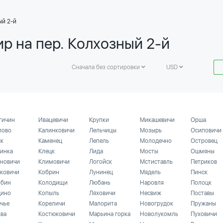
ый 2-й
р на пер. Колхозный 2-й
Сначала без сортировки
USD
гичин
Ивацевичи
Крупки
Микашевичи
Орша
лово
Калинковичи
Лельчицы
Мозырь
Осиповичи
ск
Каменец
Лепель
Молодечно
Островец
инка
Клецк
Лида
Мосты
Ошмяны
новичи
Климовичи
Логойск
Мстиставль
Петриков
ковичи
Кобрин
Лунинец
Мядель
Пинск
бин
Колодищи
Любань
Наровля
Полоцк
ино
Копыль
Ляховичи
Несвиж
Поставы
ечье
Кореличи
Малорита
Новогрудок
Пружаны
ьва
Костюковичи
Марьина горка
Новолукомль
Пуховичи