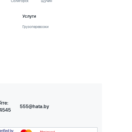
Солигорск
Щучин
Услуги
Грузоперевозки
йте:
555@hata.by
 4545