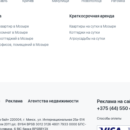
лавль
Кричев
Мачулищи
Новополоцк
Ратомка
а
Краткосрочная аренда
квартир в Мозыре
Квартиры на сутки в Мозыре
комнат в Мозыре
Коттеджи на сутки
коттеджей в Мозыре
Агроусадьбы на сутки
офисов, помещений в Мозыре
е
Реклама
Агентства недвижимости
Реклама на са
+375 (44) 550
Способы оплаты
 бай» 220004, г. Минск, ул. Интернациональная 25а-514
еля 2011 р/с: BY64 BPSB 3012 3126 4801 7933 0000 БПС-
улявина, 6 BIC банка BPSBBY2X