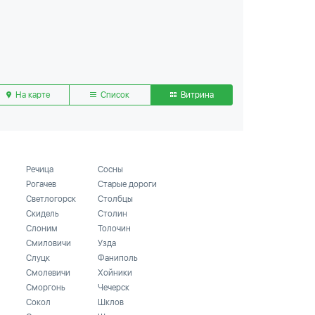
На карте
Список
Витрина
Речица
Сосны
Рогачев
Старые дороги
Светлогорск
Столбцы
Скидель
Столин
Слоним
Толочин
Смиловичи
Узда
Слуцк
Фаниполь
Смолевичи
Хойники
Сморгонь
Чечерск
Сокол
Шклов