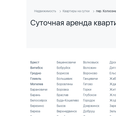
Недвижимость
Квартиры на сутки
пер. Колхозн
Суточная аренда кварти
Брест
Бешенковичи
Волковыск
Дро
Витебск
Бобруйск
Воложин
Дят
Гродно
Борисов
Вороново
Ель
Гомель
Большевик
Ганцевичи
Жаб
Могилев
Боровляны
Гатово
Жда
Барановичи
Боровка
Горки
Жит
Барань
Браслав
Глубокое
Жло
Белоозёрск
Буда-Кошелево
Городок
Жод
Березино
Быхов
Дзержинск
Зар
Береза
Верхнедвинск
Добруш
Зел