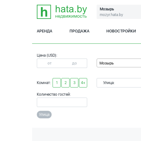
Мозырь
mozyr.hata.by
АРЕНДА
ПРОДАЖА
НОВОСТРОЙКИ
Цена (USD):
Мозырь
Комнат:
1
2
3
4+
Улица:
Количество гостей:
Улица