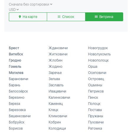
Сначала без сортировки
USD
На карте
Список
Витрина
Брест
Ждановичи
Новогрудок
Витебск
Житковичи
Новолукомль
Гродно
Жлобин
Новополоцк
Гомель
Жодино
Орша
Могилев
Заречье
Осиповичи
Барановичи
Зельва
Островец
Барань
Заславль
Ошмяны
Белоозёрск
Ивацевичи
Петриков
Березино
Калинковичи
Пинск
Береза
Каменец
Полоцк
Березовка
Клецк
Поставы
Бешенковичи
Климовичи
Пружаны
Бобруйск
Кобрин
Пуховичи
Борисов
Колодищи
Ратомка