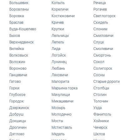
Большевик
Копыль
Речица
Боровляны
Кореличи
Рогачев
Боровка
Костюковичи
Светлогорск
Браслав
Кричев
Скидель
Буда-Кошелево
Крупки
Слоним
Быхов
Лельчицы
Смиловичи
Верхнедвинск
Лепель
Слуцк
Вилейка
Лида
Смолевичи
Волковыск
Логойск
Сморгонь
Воложин
Лунинец
Сокол
Вороново
Любань
Солигорск
Ганцевичи
Ляховичи
Сосны
Гатово
Малорита
Старые дороги
Горки
Марьина горка
Столбцы
Глубокое
Мачулищи
Столин
Городок
Микашевичи
Толочин
Дзержинск
Мозырь
Узда
Добруш
Молодечно
Фаниполь
Докшицы
Мосты
Хойники
Дрогичин
Мстиставль
Чечерск
Дятлово
Мядель
Шклов