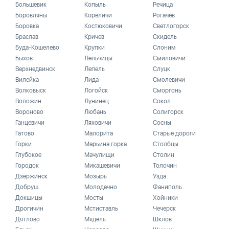
Большевик
Копыль
Речица
Боровляны
Кореличи
Рогачев
Боровка
Костюковичи
Светлогорск
Браслав
Кричев
Скидель
Буда-Кошелево
Крупки
Слоним
Быхов
Лельчицы
Смиловичи
Верхнедвинск
Лепель
Слуцк
Вилейка
Лида
Смолевичи
Волковыск
Логойск
Сморгонь
Воложин
Лунинец
Сокол
Вороново
Любань
Солигорск
Ганцевичи
Ляховичи
Сосны
Гатово
Малорита
Старые дороги
Горки
Марьина горка
Столбцы
Глубокое
Мачулищи
Столин
Городок
Микашевичи
Толочин
Дзержинск
Мозырь
Узда
Добруш
Молодечно
Фаниполь
Докшицы
Мосты
Хойники
Дрогичин
Мстиставль
Чечерск
Дятлово
Мядель
Шклов