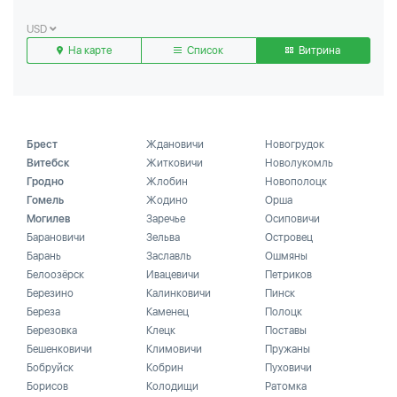
USD
На карте
Список
Витрина
Брест
Ждановичи
Новогрудок
Витебск
Житковичи
Новолукомль
Гродно
Жлобин
Новополоцк
Гомель
Жодино
Орша
Могилев
Заречье
Осиповичи
Барановичи
Зельва
Островец
Барань
Заславль
Ошмяны
Белоозёрск
Ивацевичи
Петриков
Березино
Калинковичи
Пинск
Береза
Каменец
Полоцк
Березовка
Клецк
Поставы
Бешенковичи
Климовичи
Пружаны
Бобруйск
Кобрин
Пуховичи
Борисов
Колодищи
Ратомка