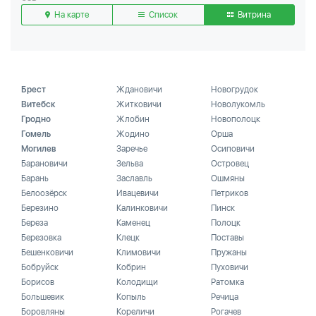
На карте
Список
Витрина
Брест
Ждановичи
Новогрудок
Витебск
Житковичи
Новолукомль
Гродно
Жлобин
Новополоцк
Гомель
Жодино
Орша
Могилев
Заречье
Осиповичи
Барановичи
Зельва
Островец
Барань
Заславль
Ошмяны
Белоозёрск
Ивацевичи
Петриков
Березино
Калинковичи
Пинск
Береза
Каменец
Полоцк
Березовка
Клецк
Поставы
Бешенковичи
Климовичи
Пружаны
Бобруйск
Кобрин
Пуховичи
Борисов
Колодищи
Ратомка
Большевик
Копыль
Речица
Боровляны
Кореличи
Рогачев