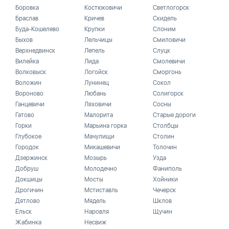
Боровка
Костюковичи
Светлогорск
Браслав
Кричев
Скидель
Буда-Кошелево
Крупки
Слоним
Быхов
Лельчицы
Смиловичи
Верхнедвинск
Лепель
Слуцк
Вилейка
Лида
Смолевичи
Волковыск
Логойск
Сморгонь
Воложин
Лунинец
Сокол
Вороново
Любань
Солигорск
Ганцевичи
Ляховичи
Сосны
Гатово
Малорита
Старые дороги
Горки
Марьина горка
Столбцы
Глубокое
Мачулищи
Столин
Городок
Микашевичи
Толочин
Дзержинск
Мозырь
Узда
Добруш
Молодечно
Фаниполь
Докшицы
Мосты
Хойники
Дрогичин
Мстиставль
Чечерск
Дятлово
Мядель
Шклов
Ельск
Наровля
Щучин
Жабинка
Несвиж