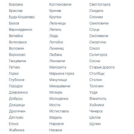
Боровка
Костюковичи
Светлогорск
Браслав
Кричев
Скидель
Буда-Кошелево
Крупки
Слоним
Быхов
Лельчицы
Смиловичи
Верхнедвинск
Лепель
Слуцк
Вилейка
Лида
Смолевичи
Волковыск
Логойск
Сморгонь
Воложин
Лунинец
Сокол
Вороново
Любань
Солигорск
Ганцевичи
Ляховичи
Сосны
Гатово
Малорита
Старые дороги
Горки
Марьина горка
Столбцы
Глубокое
Мачулищи
Столин
Городок
Микашевичи
Толочин
Дзержинск
Мозырь
Узда
Добруш
Молодечно
Фаниполь
Докшицы
Мосты
Хойники
Дрогичин
Мстиставль
Чечерск
Дятлово
Мядель
Шклов
Ельск
Наровля
Щучин
Жабинка
Несвиж