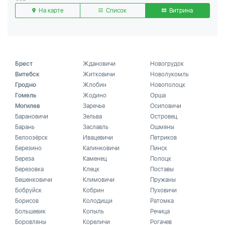
На карте
Список
Витрина
Брест
Ждановичи
Новогрудок
Витебск
Житковичи
Новолукомль
Гродно
Жлобин
Новополоцк
Гомель
Жодино
Орша
Могилев
Заречье
Осиповичи
Барановичи
Зельва
Островец
Барань
Заславль
Ошмяны
Белоозёрск
Ивацевичи
Петриков
Березино
Калинковичи
Пинск
Береза
Каменец
Полоцк
Березовка
Клецк
Поставы
Бешенковичи
Климовичи
Пружаны
Бобруйск
Кобрин
Пуховичи
Борисов
Колодищи
Ратомка
Большевик
Копыль
Речица
Боровляны
Кореличи
Рогачев