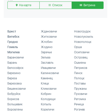
На карте
Список
Витрина
Брест
Ждановичи
Новогрудок
Витебск
Житковичи
Новолукомль
Гродно
Жлобин
Новополоцк
Гомель
Жодино
Орша
Могилев
Заречье
Осиповичи
Барановичи
Зельва
Островец
Барань
Заславль
Ошмяны
Белоозёрск
Ивацевичи
Петриков
Березино
Калинковичи
Пинск
Береза
Каменец
Полоцк
Березовка
Клецк
Поставы
Бешенковичи
Климовичи
Пружаны
Бобруйск
Кобрин
Пуховичи
Борисов
Колодищи
Ратомка
Большевик
Копыль
Речица
Боровляны
Кореличи
Рогачев