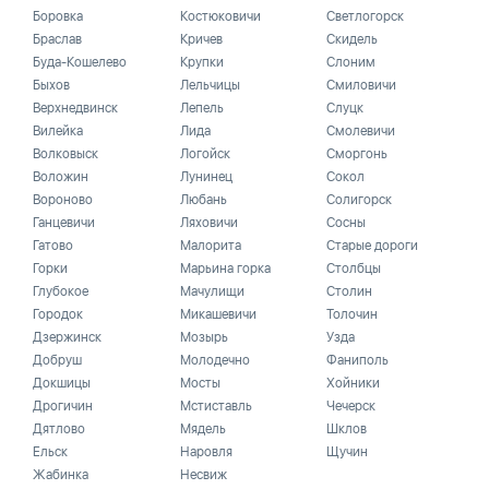
Боровка
Костюковичи
Светлогорск
Браслав
Кричев
Скидель
Буда-Кошелево
Крупки
Слоним
Быхов
Лельчицы
Смиловичи
Верхнедвинск
Лепель
Слуцк
Вилейка
Лида
Смолевичи
Волковыск
Логойск
Сморгонь
Воложин
Лунинец
Сокол
Вороново
Любань
Солигорск
Ганцевичи
Ляховичи
Сосны
Гатово
Малорита
Старые дороги
Горки
Марьина горка
Столбцы
Глубокое
Мачулищи
Столин
Городок
Микашевичи
Толочин
Дзержинск
Мозырь
Узда
Добруш
Молодечно
Фаниполь
Докшицы
Мосты
Хойники
Дрогичин
Мстиставль
Чечерск
Дятлово
Мядель
Шклов
Ельск
Наровля
Щучин
Жабинка
Несвиж