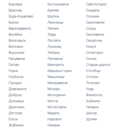
Боровка
Костюковичи
Светлогорск
Браслав
Кричев
Скидель
Буда-Кошелево
Крупки
Слоним
Быхов
Лельчицы
Смиловичи
Верхнедвинск
Лепель
Слуцк
Вилейка
Лида
Смолевичи
Волковыск
Логойск
Сморгонь
Воложин
Лунинец
Сокол
Вороново
Любань
Солигорск
Ганцевичи
Ляховичи
Сосны
Гатово
Малорита
Старые дороги
Горки
Марьина горка
Столбцы
Глубокое
Мачулищи
Столин
Городок
Микашевичи
Толочин
Дзержинск
Мозырь
Узда
Добруш
Молодечно
Фаниполь
Докшицы
Мосты
Хойники
Дрогичин
Мстиставль
Чечерск
Дятлово
Мядель
Шклов
Ельск
Наровля
Щучин
Жабинка
Несвиж