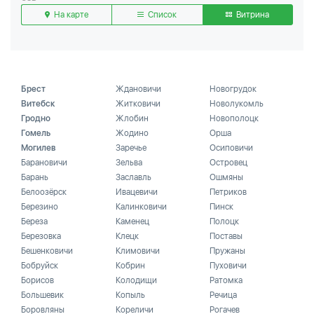
На карте
Список
Витрина
Брест
Ждановичи
Новогрудок
Витебск
Житковичи
Новолукомль
Гродно
Жлобин
Новополоцк
Гомель
Жодино
Орша
Могилев
Заречье
Осиповичи
Барановичи
Зельва
Островец
Барань
Заславль
Ошмяны
Белоозёрск
Ивацевичи
Петриков
Березино
Калинковичи
Пинск
Береза
Каменец
Полоцк
Березовка
Клецк
Поставы
Бешенковичи
Климовичи
Пружаны
Бобруйск
Кобрин
Пуховичи
Борисов
Колодищи
Ратомка
Большевик
Копыль
Речица
Боровляны
Кореличи
Рогачев